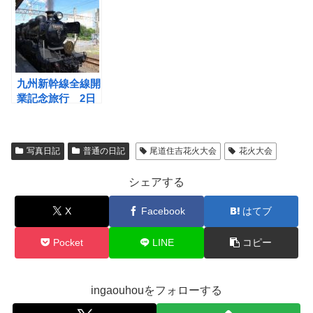
九州新幹線全線開
業記念旅行 2日
目
写真日記
普通の日記
尾道住吉花火大会
花火大会
シェアする
X
Facebook
はてブ
Pocket
LINE
コピー
ingaouhouをフォローする