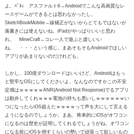
よ。ﾊﾟﾈｪ アスファルト6→Androidでこんな高画質なレ
ースゲームができるとは思わなかったし。
SketchBookMobile→線補正がないからとてもではないが
落書きには使えないね。iPadがやっぱりいいと思わ
れ。 MineCraft→コレ一人で遊ぶと虚しいい
ね。 ・・・という感じ。まあそもそもAndroidでほしい
アプリがあまりないのだけれども。
しかし、100億ダウンロードはいいけど、Androidはもっ
と堅牢なOSにしてくださいよ。なんなのですかこの不安
定感はｗｗｗｗｗANR(Android Not Response)でるアプリ
は勘弁してくれｗｗｗ電池の持ちも悪いしｗｗｗｗｗｗい
つになったらiOS超えたｗｗｗｗって声を大にして言える
ようになるのでしょうか。まあ、将来的にiOSがオワコン
になるのは歴史が証明してくれるでしょうがね。オワコン
になる前にiOSを倒すくらいの勢いで頑張って欲しいもの