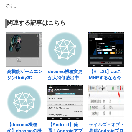
です。
関連する記事はこちら
高機能ゲームエン
docomo機種変更
【HTL21】auに
ジンUnity3D
が大特価放出中
MNPするなら今
“Android”
だ、お前ら急げ
がチャンスっぽ
“iOS”が今なら無
ー！
い、お前ら急げ
料だ、お前ら急げ
ー！【SOL21】
ー！！
☆MNP一括０
円！
【docomo機種
【Android】俺
テイルズ・オブ・
変】docomoの機
選！Androidアプ
高速Androidプロ