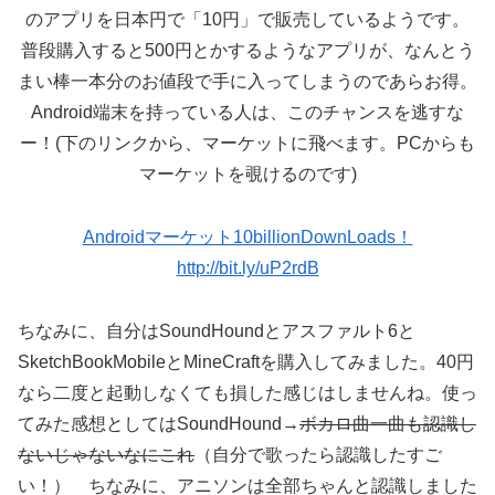
のアプリを日本円で「10円」で販売しているようです。
普段購入すると500円とかするようなアプリが、なんとう
まい棒一本分のお値段で手に入ってしまうのであらお得。
Android端末を持っている人は、このチャンスを逃すな
ー！(下のリンクから、マーケットに飛べます。PCからも
マーケットを覗けるのです)
Androidマーケット10billionDownLoads！
http://bit.ly/uP2rdB
ちなみに、自分はSoundHoundとアスファルト6と
SketchBookMobileとMineCraftを購入してみました。40円
なら二度と起動しなくても損した感じはしませんね。使っ
てみた感想としてはSoundHound→
ボカロ曲一曲も認識し
ないじゃないなにこれ
（自分で歌ったら認識したすご
い！） ちなみに、アニソンは全部ちゃんと認識しました