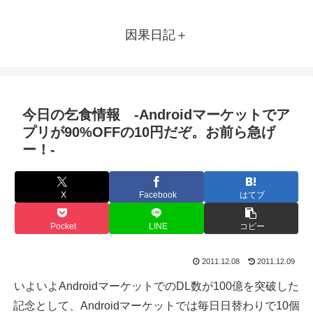
因果日記＋
今日の乞食情報 -Androidマーケットでア
プリが90%OFFの10円だぞ。お前ら急げ
ー！-
X
Facebook
はてブ
Pocket
LINE
コピー
2011.12.08
2011.12.09
いよいよAndroidマーケットでのDL数が100億を突破した
記念として、Androidマーケットでは毎日日替わりで10個