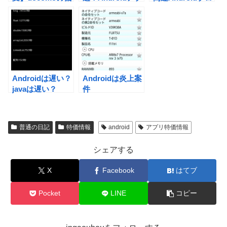
種変は今がチャン
リの糞パーミッシ
グラミング
スだ、お前ら急げ
ョンベスト５！
ー！
【uses-
permission】
Androidは遅い？
Androidは炎上案
javaは遅い？
件
普通の日記
特価情報
android
アプリ特価情報
シェアする
X
Facebook
はてブ
Pocket
LINE
コピー