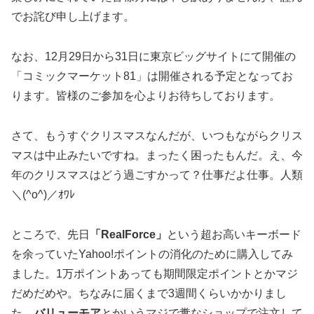
でお詫び申し上げます。
なお、12月29日から31日に東京ビッグサイトにて開催の
「コミックマーケット81」は開催される予定となってお
ります。皆様のご参加を心よりお待ちしております。
さて、もうすぐクリスマスなんだが、いつもながらクリス
マスは中止みたいですね。まったく困ったもんだ。え、今
年のクリスマスはどう過ごすかって？仕事だよ仕事。人類
＼(^o^)／ｵﾜﾚ
ところで、先日
「RealForce」
という超お高いキーボード
を余っていたYahoo!ポイントの消化のために購入してみ
ました。1万ポイントあっても期間限定ポイントとかマジ
だめだめや。ちなみに届くまで3週間くらいかかりまし
た。
バリューモア
とかいうマジで糞なショップで注文して