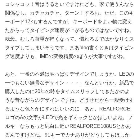
コシャコッ！音はうるさいですけれども、家で使うんなら
関係なし。カチャカチャ、ターン！するお。ただ、このキ
ーボード17kもするんですが、キーボードをよい物に変え
たからってタイピング速度が上がるものではないですね。
残念。むしろ荷重が軽くなって、慣れるまではかなりミス
タイプしてしまいそうです。まあblog書くときはタイピン
グ速度よりも、IMEの変換精度のほうが大事ですがね。
あと、一番の不満はやっぱりデザインでしょうか。LEDの
一つもない無骨なデザイン・・・。なんというか、新品で
購入したのに20年の時をタイムスリップしてきたかのよ
うな昔ながらのデザインですね。どうせだから一般受けす
るような色とかにすればいいのに。あと、REALFORCE
ロゴのAの文字がLEDで光るギミックとかほしいよね。フ
ルキーならもっと純白に近いREALFORCE108USとかあ
るんですけどね、91キーでカナありがどうしてもほしか