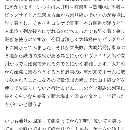
に向かいます。いつもは大井町→有楽町→豊洲or新木場→
ビッグサイトと江東区方面から乗り継いでいくのが会場に
早く着くし、そもそもコミケで電車一本分順番が違うと千
人単位で列が後ろにずれるのでちょっとでも早く着く乗り
継ぎを使うのですが、今日は珍しく大崎経由でビッグサイ
トに向かってみました。それが大失敗。大崎始発は東京の
各地から鉄道の接続がある為とにかくヤヴァイ！大船や立
川からでも始発で来れるのでとにかく混雑します。大井町
から始発に乗ろうとすると超満員の列車が来てホームに取
り残されることになるので最低限大崎までは山手線などを
使って先回りしないと行けません。このクソ混みの列車に
乗るくらいなら始発で新木場まで回るかタクシーで行った
方がいいと思うよ！
いつも通り列固定して飯食ってから10時。泣いても笑っ
てもこの戦いですべて終わりです！さあ、ゲームの始まり