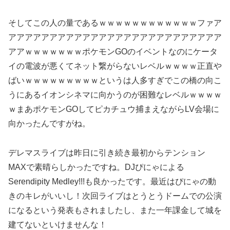
そしてこの人の量であるｗｗｗｗｗｗｗｗｗｗｗｗファア
アアアアアアアアアアアアアアアアアアアアアアアアアア
アアｗｗｗｗｗｗｗポケモンGOのイベントなのにケータ
イの電波が悪くてネット繋がらないレベルｗｗｗｗ正直や
ばいｗｗｗｗｗｗｗｗｗというは人多すぎでこの橋の向こ
うにあるイオンシネマに向かうのが困難なレベルｗｗｗｗ
ｗまあポケモンGOしてピカチュウ捕まえながらLV会場に
向かったんですがね。
デレマスライブは昨日に引き続き最初からテンション
MAXで素晴らしかったですね。DJぴにゃによる
Serendipity Medley!!!も良かったです。最近はぴにゃの動
きのキレがいいし！次回ライブはとうとうドームでの公演
になるという発表もされましたし、また一年課金して城を
建てないといけませんな！