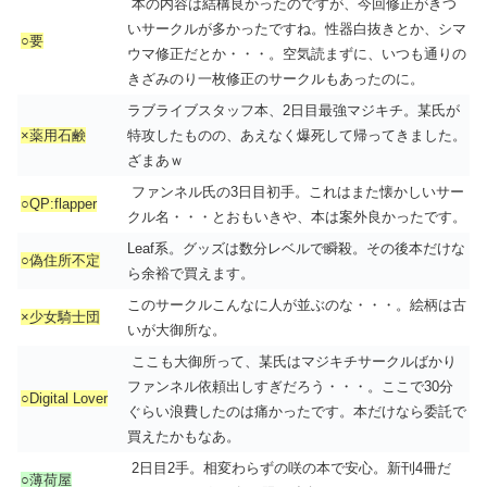
本の内容は結構良かったのですが、今回修正がきつ
いサークルが多かったですね。性器白抜きとか、シマ
○要
ウマ修正だとか・・・。空気読まずに、いつも通りの
きざみのり一枚修正のサークルもあったのに。
ラブライブスタッフ本、2日目最強マジキチ。某氏が
×薬用石鹸
特攻したものの、あえなく爆死して帰ってきました。
ざまあｗ
ファンネル氏の3日目初手。これはまた懐かしいサー
○QP:flapper
クル名・・・とおもいきや、本は案外良かったです。
Leaf系。グッズは数分レベルで瞬殺。その後本だけな
○偽住所不定
ら余裕で買えます。
このサークルこんなに人が並ぶのな・・・。絵柄は古
×少女騎士団
いが大御所な。
ここも大御所って、某氏はマジキチサークルばかり
ファンネル依頼出しすぎだろう・・・。ここで30分
○Digital Lover
ぐらい浪費したのは痛かったです。本だけなら委託で
買えたかもなあ。
2日目2手。相変わらずの咲の本で安心。新刊4冊だ
○薄荷屋