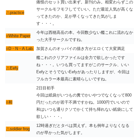
痛恨のセット買い出来ず。新刊のみ。相変わらずこの
サークルモフモフしてていい。ただ最近人気が高くな
△practice
ってきたのか、足が早くなってきた気がしま
す・・・。
今年は西穂高岳の本。今回数少ない艦これに流れなか
○White Paper
った大手サークルですね。
○D・N・A.Lab.
加賀さんのオッパイの描き方がエロくて大変満足
艦これのクリアファイルは全力で欲しかったです
ね・・・。いつも買ってますがこのサークル、いい
△Eefy
EefyとそうでないEefyがあったりしますが、今回は
フルカラー本最高に素晴らしいですね。
2日目初手
今回は紙袋がいつもの糞でかいやつでなくなって800
○和
円だったのが若干不満ですかね。1000円でいいので
和はいつも通りクソでかくて持ち帰れない紙袋にして
欲しい・・・。
12時過ぎだとタペは買えず。本も例年よりなくなる
△soldier frog
のが早かった気がします。