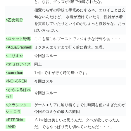
と。なお、グッズが2限で強奪されたな。
相変わらずの学校で手篭めにする本。エロイことは文
句ないんだけど、 水着が透けていたり、性器が水着
○乙女気分
を貫通していたりというのがちょっと微妙かな。おっ
ぱいおっぱい。
×ロケット野郎
ここも艦これブーストでマジキチな行列やあ・・・
×AquaGrapher!!
ミクさんエリアまで行く前に轟沈。無理。
×こりすや
今回はスルー
×オセロアイス
同上
×carnelian
1日目ですが行く時間無いです。
×NOI-GREN
今回はスルー
×からふるぱれ
今回はスルー
っと
×クラシック
ゲームエリアに辿り着くまでに時間を使いすぎたのが
ショコラ
今回のコミケの最大の敗因
×ETERNAL
6U☆絵は美しいと思うんだ。タペが欲しかったん
LAND
だ。でもやっぱり売り切れていたんだ・・・。