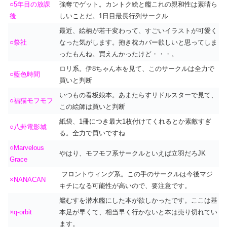
○5年目の放課
強奪でゲット。カントク絵と艦これの親和性は素晴ら
後
しいことだ。1日目最長行列サークル
最近、絵柄が若干変わって、すごいイラストが可愛く
○祭社
なった気がします。抱き枕カバー欲しいと思ってしま
ったもんね。買えんかったけど・・・。
ロリ系。伊8ちゃん本を見て、このサークルは全力で
○藍色時間
買いと判断
いつもの看板娘本。あまたらすリドルスターで見て、
○福猫モフモフ
この絵師は買いと判断
紙袋、1冊につき最大1枚付けてくれるとか素敵すぎ
○八卦電影城
る。全力で買いですね
○Marvelous
やはり、モフモフ系サークルといえば立羽だろJK
Grace
フロントウィング系。この手のサークルは今後マジ
×NANACAN
キチになる可能性が高いので、要注意です。
艦むすを潜水艦にした本が欲しかったです。ここは基
×q-orbit
本足が早くて、相当早く行かないと本は売り切れてい
ます。