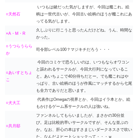
いつもは鍵だった気がしますが、今回は艦これ。絵
○天然石
柄は一世代古いが、今回古い絵柄のほうが艦これにあ
ってる気がします。
久しぶりに行こうと思ったんだけどね。うん、時間な
×A・M・R
かった。
○うつらうらら
司令部レベル100？マジキチだろう・・・
か
今回のコミケで恐ろしいのは、いつもならオワコン
と謳われるサークルが、今回大行列になっているこ
○あいすとちょ
と。あいちょこで40分待ちだとー。でも艦これはや
こ
っぱり、古い絵柄のほうが作風にマッチするから七尾
も全力でありだと思います。
代表作はOmegaの視界とか、今回はイラ本とか。絵
○犬大工
もかけるゲーム系サークルの人は強いね。
ファンネルしてもらいましたが、まさかの30分並
び。足は比較的早いサークルですが、そんな並ぶの
○共月邸
か。なお、肝心の本はすさまじいダークネスさで吹い
た。なんだよヒートショックって・・・ｗ