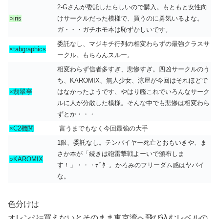
2-Gさんが委託したらしいので購入。もともと女性向
○iris
けサークルだった模様で、買うのに勇気いるよな。
ガ・・・ガチホモ本は恥ずかしいです。
委託なし、マジキチ行列の相変わらずの最強クラスサ
×tabgraphics
ークル。もちろんスルー。
相変わらず信者多すぎ、悲惨すぎ。四凶サークルのう
ち、KAROMIX、無人少女、涼屋が今回はそれほどで
×翡翠亭
はなかったようです、やはり艦これでいろんなサーク
ルに人が分散した模様。そんな中でも悲惨は相変わら
ずとか・・・
×C2機関
言うまでもなく今回最強の大手
1限、委託なし。テンバイヤー死亡とおもいきや、ま
さか本が「続きは砲雷撃戦よーいで頒布しま
○KAROMIX
す！」・・・ﾃﾞﾀｰ。かろみのフリーダム感はヤバイ
な。
色分けは
オレンジ=買えないとそのまま東京湾へ飛び込むレベルの