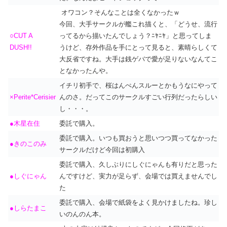
オワコン？そんなことは全くなかったｗ
今回、大手サークルが艦これ描くと、「どうせ、流行
○CUT A
ってるから描いたんでしょう？ﾆﾔﾆﾔ」と思ってしま
DUSH!!
うけど、存外作品を手にとって見ると、素晴らしくて
大反省ですね。大手は銭ゲバで愛が足りないなんてこ
となかったんや。
イチリ初手で、桜はんぺんスルーとかもうなにやって
×Perite*Cerisier
んのさ。だってこのサークルすごい行列だったらしい
し・・・。
●木星在住
委託で購入。
委託で購入。いつも買おうと思いつつ買ってなかった
●きのこのみ
サークルだけど今回は初購入
委託で購入、久しぶりにしぐにゃんも有りだと思った
●しぐにゃん
んですけど、実力が足らず、会場では買えませんでし
た
委託で購入、会場で紙袋をよく見かけましたね。珍し
●しらたまこ
いのんのん本。