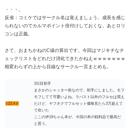
・・・。
反省：コミケではサークル名は覚えましょう。成長を感じ
られないのでカルマポイント倍付けしておくな。あとロリ
コンは正義。
さて、おまちかねのC値の算出です。今回はマジキチなチ
ェックリストをどれだけ消化できたかねえｗｗｗｗｗｗｗ
相変わらずの上から目線なサークル一言まとめも。
3日目初手
まさかのシャッター前なので、初手にしました。モフ
モフしてて可愛いよね。ラバスト以外のフルセは買え
○23.4ド
たけど、ヤフオクでフルセット価格見たら3万超えて
て吹いた
ここの伊19ちゃん本が、今回の本の戦利品で最高だ
と思う。