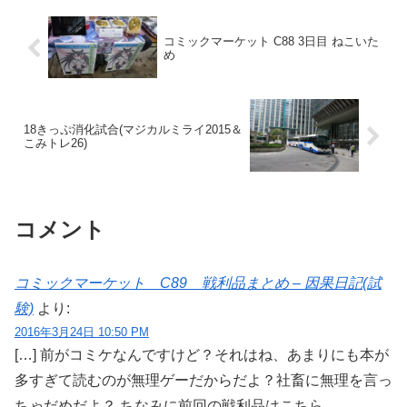
コミックマーケット C88 3日目 ねこいた
め
18きっぷ消化試合(マジカルミライ2015＆
こみトレ26)
コメント
コミックマーケット C89 戦利品まとめ – 因果日記(試
験)
より:
2016年3月24日 10:50 PM
[…] 前がコミケなんですけど？それはね、あまりにも本が
多すぎて読むのが無理ゲーだからだよ？社畜に無理を言っ
ちゃだめだよ？ ちなみに前回の戦利品はこちら