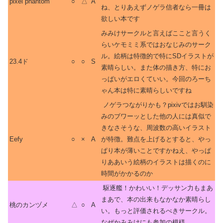
pixel phantom
○
△
A
ね、とりあえずノゲラ信者なら一冊は
欲しい本です
みみけサークルと言えばここと言うく
らいケモミミ系ではおなじみのサーク
ル。絵柄は特徴的で特にSDイラストが
23.4ド
○
○
S
素晴らしい。また体の描き方、特にお
っぱいがエロくていい。今回のろーち
ゃん本は特に素晴らしいですね
ノゲラつながりかも？pixivではお馴染
みのブワーッとした他の人には真似で
きなさそうな、周波数の高いイラスト
Eefy
○
×
A
が特徴。難点を上げるとすると、やっ
ぱり本が薄いことですかねえ、やっぱ
りああいう絵柄のイラストは描くのに
時間がかかるのか
駆逐艦！かわいい！デッサン力もまあ
まあで、本の出来もなかなか素晴らし
桃のカンヅメ
△
○
A
い。もっと評価されるべきサークル。
なぜかみみけにも参加の模様