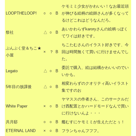
ケモミミ少女がかわいい！なお最近頭
LOOPTHELOOP!
○
○
B
が伸びる絵柄の絵師さんが多くなって
るけどこれはどうなんだろ。
あいかわらずkaroryさんの絵柄っぽく
祭社
△
○
B
てワイは好きです。
ちこたむさんのイラスト好きです、今
ぶんぶく堂＆ちこ★
×
？
B
回は時間無くて買いに行けませんでし
小屋
た。
委託で購入、絵は結構かわいいのでい
Legato
△
○
B
いかも。
相変わらずのクオリティ高いイラスト
5年目の放課後
△
○
B
集ですのお
ヤマススの作者さん、このサークルだ
White Paper
×
○
B
け西配置とかハードモードなんで買い
に行けないんよ・・・
共月邸
○
○
B
艦むすにケモミミが生えただとぅ！
ETERNAL LAND
×
○
B
フランちゃんフフフ。