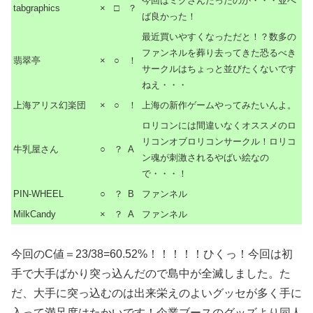
今回はミクさんだったのか・・・並べ
tabgraphics
×
□
？
ば良かった！
最近買いやすくなっただと！？数多の
ファンネルを葬り去ってきた恐るべき
翡翠亭
×
○
！
サークルはちょっと並びたくないです
ねえ・・・
上海アリス幻楽団
×
○
！
上海の新作ゲームやってみたいんよ。
ロリコンには間違いなくオススメのロ
リコンオブロリコンサークル！ロリコ
牛乳屋さん
○
？
A
ン魂が刺激されるやばい絵なの
で・・・！
PIN-WHEEL
○
？
B
ファンネル
MilkCandy
×
？
A
ファンネル
今回のC値＝23/38=60.52%！！！！！ひくっ！今回は初
手で大手ばかり突っ込んだので島中が全滅しました。た
だ、大手に突っ込むのは出来栄えのよいグッセが多く手に
入って満足度はたかいです！企業ブースのグッズより同人