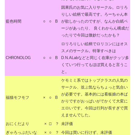
因果氏のお気に入りサークル。ロリろ
りしい絵柄で最高です。ろーちゃん本
藍色時間
○
○
B
が欲しかったのですが、なんか白紙ペ
ージがあったり、 良くわからん構成だ
ったりで今回は微妙だったかも？
ロリろりしい絵柄でロリコンにはオス
スメのサークル。特筆すべきは
CHRONOLOG
○
○
B
D.N.ALabなどと同じく在庫がクッソ多
くていつ行ってもほぼ買えると言うこ
と。
ケモミミ系ではトップクラスの人気の
サークル、並ぶ気ならちょっと気合い
が必要です。基本的には看板娘の本ば
福猫モフモフ
×
○
B
かりですがおっぱいがでかくて大変に
エロいです。今回は行列が長すぎで買
えませんでした。
おにくだより
×
□
？
未評価
ぎゃろっぷだいな
×
○
？
今回は買いに行けず、未評価