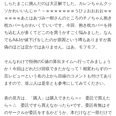
しらたまこに挑んだのは大正解でした。カレンちゃんクッ
ソかわいいんじゃ＾～ｗｗｗｗｗｗｗうひょおおおおｗｗ
ｗｗｗｗあとはあづみ一樹さんのところのチノちゃん抱き
枕カバーもかわいくていいです。今回、抱き枕カバーを持
ち込む人が多くてどこのを買うかすごく悩みました。なん
でもA&Jが値下げをしたのが原因という噂もありますが真
偽のほどは定かではありません。はあ、モフモフ。
そんなわけで恒例のC値の算出タイムへ行ってみましょう
か！今回はどれだけ回収できたかなって！相変わらずの一
言レビューという名の上から目線のコメントも付けてあり
ますので、並ぶ人は是非とも参考にしてみてください。
表の見方は、「購入」は購入できたら＝○ 委託で買えた
ら＝△ 委託ですら買えなかったら×です。委託有無はそ
のサークルが委託をするかどうか、本だけなど一部だけで