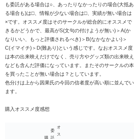
も委託がある場合は○、あったりなかったりの場合(大抵あ
る場合も)は□、情報が少ない場合は□、実績が無い場合は
×です。オススメ度はそのサークルが総合的にオススメで
きるかどうかで、最高がS(文句の付けようが無い)＞A(か
なりいい、もっと評価されるべき)＞B(なかなかよい)＞
C(イマイチ)＞D(難あり)という感じです。なおオススメ度
は本の出来映えだけでなく、売り方やグッズ類の出来映え
なども含んだ評価になっています。またそのサークルの本
を買ったことが無い場合は？としています。
色分けは上から因果氏の今回の信者度が高い順に並んでい
ます。
購入オススメ度感想
オ
委
ス
購
託