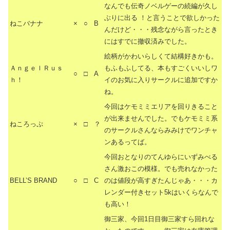
なんでも伝奇ノベルゲーの続編が久し
ぶりに出る ！と言うことで欲しかった
ねこバナナ
×
○
B
んだけど・・・残念ながら言ったとき
にはすでに撤収済みでした。
絵柄がかわいらしくて結構好きかも。
ＡｎｇｅｌＲｕｓ
もふもふしてる、本もすごくいいしワ
○
□
A
ｈ！
イのお気に入りサークルに追加ですか
ね。
今回はケモミミエリアを回りきること
が出来ませんでした。でもケモミミ系
ねころっぷ
×
□
？
のサークルさんならみみけでワンチャ
ンあるってば。
今回おとなりのてんゆらにいずみべる
さん激おこの模様。でも売れなかった
BELL’S BRAND
○
□
C
のは値段が高すぎたんじゃあ・・・カ
レンダー付きセット5kはいくらなんで
も高い！
御三家、今回1日目御三家すら回れな