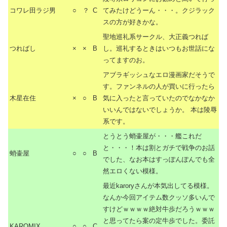
コワレ田ラジ男
○
？
C
てみたけどうーん・・・。クジラック
スの方が好きかな。
聖地巡礼系サークル、大正義つれば
つればし
×
×
B
し。巡礼するときはいつもお世話にな
ってますのお。
アブラギッシュなエロ漫画家だそうで
す。ファンネルの人が買いに行ったら
木星在住
×
○
B
気に入ったと言っていたのでなかなか
いいんではないでしょうか。 本は陵辱
系です。
とうとう蛸壷屋が・・・艦これだ
と・・・！本は割とガチで戦争のお話
蛸壷屋
○
○
B
でした、なお本はすっぽんぽんでも全
然エロくない模様。
最近karoryさんが本気出してる模様。
なんか今回アイテム数クッソ多いんで
すけどｗｗｗｗ絶対牛歩だろうｗｗｗ
と思ってたら案の定牛歩でした。委託
KAROMIX
○
○
C