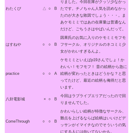
りました。今回在庫がクッソ少なかっ
わたくび
△
○
B
たです。チノちゃん人気を読めなかっ
たのが大きな敗因でしょう・・・。ま
あケモミミではあの在庫量は普通なん
だけど、ごちうさはやばいんだって。
因果氏のお気に入りのケモミミモフモ
はすねや
○
○
B
フサークル、オリジナルのネコミミ少
女がかわいすぎるんよ。
ケモミミといえばp19さんでしょ！か
わいい！モフモフ！ 昔の絵柄から急に
practice
○
○
A
絵柄が変わったときはどうかな？と思
ってたけど、最近の絵柄も俺得だと思
います。
今回はラブライブエリアだったので回
八卦電影城
×
○
B
りませんでした。
かわいらしい絵柄が特徴なサークル、
難点を上げるならば絵柄はいいけどデ
ComeThrough
○
○
B
ッサンがイマイチなのでそういうの気
にする人には向いてないかも。