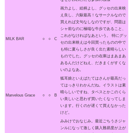
画力よし、絵柄よし、グッセの出来映
え良し、六駆最高！なサークルなので
買えれば文句なしなのですが、問題は
シャ前なのに極端な牛歩であること、
これがなければなあという。 特にグッ
MILK BAR
○
○
C
セの出来映えは今回買ったものの中で
も特に夏らしさが良く出た素晴らしい
ものでした。グッセの在庫はまあまあ
あるんだけどねえ、だきまくがすくな
いのよなあ。
狐耳娘といえばたてはさんが最高だっ
てはっきりわかんだね。イラストは素
晴らしいですね、タペスとかこのくら
Marvelous Grace
○
○
B
い美しいと思わず買いたくなってしま
います。行くのが遅くて買えなかった
けど。
みみけでおなじみ。最近ごちうさジャ
ンルになって激しく購入難易度が上が