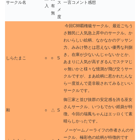
サークル名
ス
一言コメント感想
入
有
メ
無
度
今回C88覇権級サークル、最近ごちう
さ難民に人気急上昇中のサークル。か
わいらしい絵柄、なかなかのデッサン
力、みみけ勢とは思えない優秀な列捌
き。在庫が少ないんじゃないかとか、
しらたまこ
○
○
S
あまりに人気が高すぎるんでステマじ
ゃ無いかと様々な憶測が飛び交うサー
クルですが、まあ絵柄に惹かれたんな
ら一度並んで是非殺されてみるといい
サークルです。
御三家と並び抜群の安定感を誇る巫女
さんサークル、いつもでかい紙袋が特
和
○
△
S
徴。今回の瑞鳳ちゃんはエッロくて素
晴らしかったです。
ノーゲームノーライフの作者さんのサ
ークル、極彩色の絵柄が特徴的です