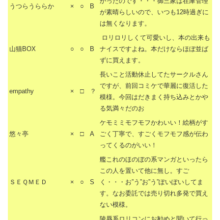
かったのです・・・御三家は在庫管理
うつらうららか
×
○
B
が素晴らしいので、いつも12時過ぎに
は無くなります。
ロリロリしくて可愛いし、本の出来も
山猫BOX
○
○
B
ナイスですよね。本だけならほぼ並ば
ずに買えます。
長いこと活動休止してたサークルさん
ですが、前回コミケで華麗に復活した
empathy
×
□
？
模様。今回はだきまく持ち込みとかや
る気満々だのお
ケモミミモフモフかわいい！絵柄がす
悠々亭
×
□
A
ごく丁寧で、すごくモフモフ感が伝わ
ってくるのがいい！
艦これのほのぼの系マンガといったら
この人を置いて他に無し。すご
ＳＥＱＭＥＤ
×
○
S
く・・・お”う”お”う”ぽいぽいしてま
す。なお委託では売り切れ多発で買え
ない模様。
陵辱系ロリコンにお勧めと聞いて行っ