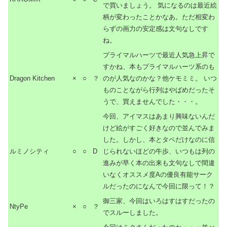
で買いましょう。 気になるのは最近絵
柄が変わったことかなあ。ただ相変わ
らずの画力の安定感は文句なしです
ね。
プライマルハーツで最近人気急上昇で
すかね、本もプライマルハーツ系のも
Dragon Kitchen
×
○
？
のが人気なのかな？他ケモミミ。 いつ
ものことながら行列はやばめだったそ
うで、買えませんでした・・・。
今回、アイマスはあまり興味ないんだ
けど絵がすごく好きなので並んでみま
した。しかし、本とタペだけなのに信
ルミノシティ
○
○
D
じられないほどの牛歩、いつもは列の
進みが早く本の出来も文句なしで間違
いなくオススメ度Aの優良有能サーク
ルだったのになんで今回に限って！？
御三家、今回はいろはすはすだったの
NtyPe
×
○
？
でスルーしました。