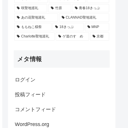
咲聖地巡礼
竹原
青春18きっぷ
あの花聖地巡礼
CLANNAD聖地巡礼
ももねこ様祭
18きっぷ
MNP
Charlotte聖地巡礼
ゲ道のすゝめ
京都
メタ情報
ログイン
投稿フィード
コメントフィード
WordPress.org