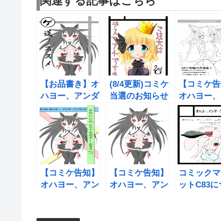
関連する記事はこちら
【お品書き】オ
(8/4更新)コミケ
【コミケ告
ハヨー、アンダ
当選のお知らせ
オハヨー、
ーグラウンド
と新作の予定に
ダーグラウ
in OTAKUサミ
ついて
in C86
ット
【コミケ告知】
【コミケ告知】
コミックマ
オハヨー、アン
オハヨー、アン
ットC83
ダーグラウンド
ダーグラウンド
クル参加の
in C88
in OTAKUサミ
込みをして
ット