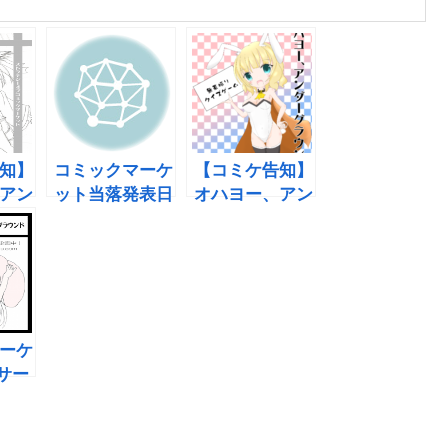
知】
コミックマーケ
【コミケ告知】
アン
ット当落発表日
オハヨー、アン
ンド
ダーグラウンド
in C92
ーケ
にサー
申し
みた