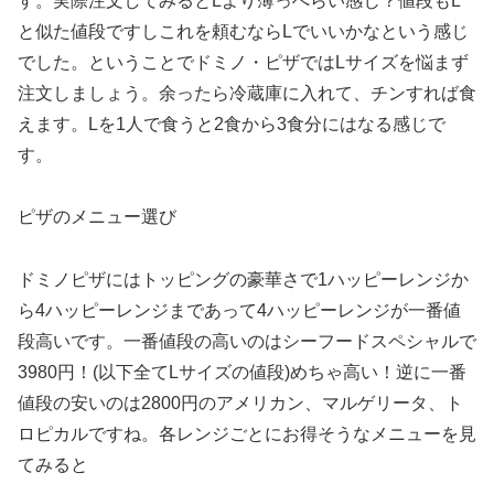
す。実際注文してみるとLより薄っぺらい感じ？値段もL
と似た値段ですしこれを頼むならLでいいかなという感じ
でした。ということでドミノ・ピザではLサイズを悩まず
注文しましょう。余ったら冷蔵庫に入れて、チンすれば食
えます。Lを1人で食うと2食から3食分にはなる感じで
す。
ピザのメニュー選び
ドミノピザにはトッピングの豪華さで1ハッピーレンジか
ら4ハッピーレンジまであって4ハッピーレンジが一番値
段高いです。一番値段の高いのはシーフードスペシャルで
3980円！(以下全てLサイズの値段)めちゃ高い！逆に一番
値段の安いのは2800円のアメリカン、マルゲリータ、ト
ロピカルですね。各レンジごとにお得そうなメニューを見
てみると