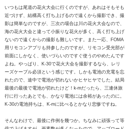
いつもは尾道の花火大会に行くのですが、あれはそもそも
近づけず、結構高く打ち上げるので遠くから撮影でき、撮
影は簡単なのですが、三次の場合は川の花火大会なので、
海の花火大会と違って小振りな花火が多く、高く打ち上げ
ないので遠くからの撮影も難しいです。また一応、FOMA
用リモコンアプリも持参したのですが、リモコン受光部が
前面にしかなく、使いづらいのですぐ使うのやめたんです
よね。やっぱり、K-30で花火大会を撮影するなら、レリ
ーズケーブル必須という感じです。しかも電池の充電を忘
れたので、途中で電池が切れないかヒヤヒヤでした。結局
最後の最後で電池が切れたけど！k-mだったら、三連休旅
行に行ったあとでも、かなり電池には余裕があったのに。
K-30の電池持ちは、K-mに比べるとかなり悲惨ですね。
そんなわけで、最後に作例を幾つか。ちなみに頑張って等
倍で上げますが、画素数が多くなったので、アップロード