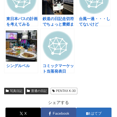
東日本パスの計画
鉄道の日記念切符
台風一過・・・し
を考えてみる
でちょっと豊郷ま
てないけど
で行ってみた
シングルベル
コミックマーケッ
ト当落発表日
写真日記
普通の日記
PENTAX K-30
シェアする
X
Facebook
はてブ