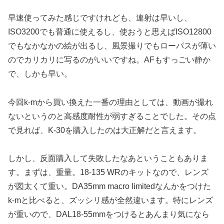
早速使ってみた感じですけれども、連射は早いし、
ISO3200でも普通に使えるし、使おうと思えばISO12800
でもなかなかの絵が出るし、風景撮りでもローパスが薄い
のでカリカリに写るのがいいですね。AFもすっごい静か
で、しかも早い。
今回k-mから買い換えた一番の理由としては、動画が撮れ
ないというのと高感度耐性が弱すぎることでした。その点
で見れば、K-30を購入したのは大正解だと言えます。
しかし、反面購入して失敗したなあということもありま
す。まずは、重量。18-135 WRのキットなので、レンズ
が図太くて重い。DA35mm macro limitedなんかをつけた
k-mと比べると、ズッシリ感が全然違います。特にレンズ
が重いので、DAL18-55mmをつけるとあんまり気になら