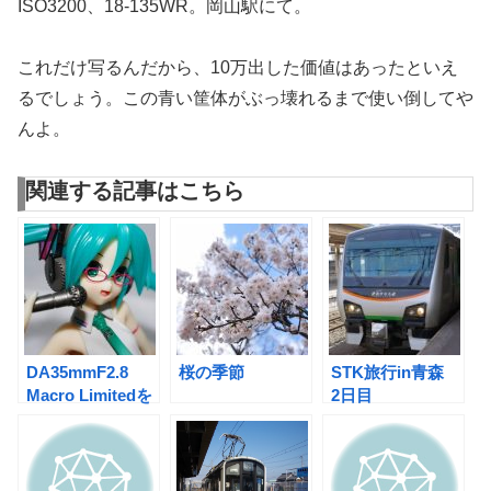
ISO3200、18-135WR。岡山駅にて。
これだけ写るんだから、10万出した価値はあったといえ
るでしょう。この青い筐体がぶっ壊れるまで使い倒してや
んよ。
関連する記事はこちら
DA35mmF2.8
桜の季節
STK旅行in青森
Macro Limitedを
2日目
IYH!してみた
CLANNAD聖地巡
礼@陸奥横浜