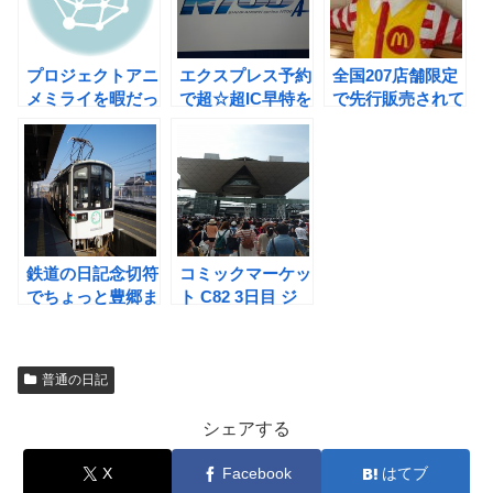
プロジェクトアニ
エクスプレス予約
全国207店舗限定
メミライを暇だっ
で超☆超IC早特を
で先行販売されて
たから見てきまし
予約してみた
いるKBQバーガ
た
ーを食べに行って
見ました
鉄道の日記念切符
コミックマーケッ
でちょっと豊郷ま
ト C82 3日目 ジ
で行ってみた
ャイアニズム「お
前の戦利品は俺の
もの」
普通の日記
シェアする
X
Facebook
はてブ