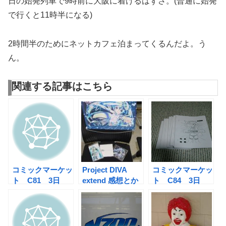
日の始発列車で9時前に大阪に着けるはずさ。(普通に始発
で行くと11時半になる)
2時間半のためにネットカフェ泊まってくるんだよ。う
ん。
関連する記事はこちら
コミックマーケッ
Project DIVA
コミックマーケッ
ト C81 3日
extend 感想とか
ト C84 3日
目 悪魔の契約書
目 オハヨー、ア
ンダーグラウンド
再び