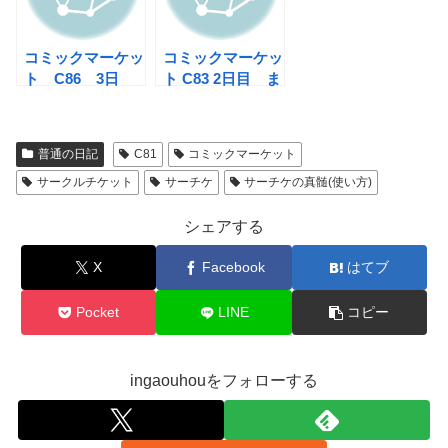
コミックマーケッ
コミックマーケッ
ト C86 3日
ト C83 2日目 ま
目 オハヨー、ア
っくろソウルジェ
ンダーグラウンド
ム
みたび
普通の日記
C81
コミックマーケット
サークルチケット
サーチケ
サーチケの真髄(使い方)
シェアする
X
Facebook
はてブ
Pocket
LINE
コピー
ingaouhouをフォローする