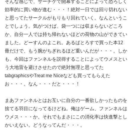
そんな感じで、サーチケで開幕することによって恐ろしく
効率的に買い物が進む・・・！絶対一日では回り切れない
と思ってたサークルがもりもり回れていく。なんというこ
とでしょう。気がつけば、袋一つには収まらないどころ
か、自分一人では持ち帰れないほどの荷物の山ができてい
ました。どーすんのよこれ。あるばとろすで買った本12
冊だけで、もう腕がちぎれるほど重いんだが・・・。しか
も、今回はファンネルを説得することによってウメスとい
う大地雷を避けさせたので絶対無理と思ってた
tabgraphicsやTreat me Niceなども買ってもらえた
お・・・。なん・・・だと・・・！
まあファンネルとはお互いに自分の一番欲しかったものを
捨てる羽目になってるけどね。俺はゲーム、ファンネルは
ウメス・・・か。それでもまさにこの消化率は快進撃とし
かいえない。どうなってんだ・・・。