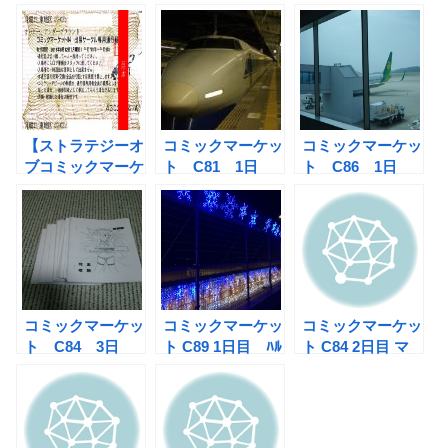
【ストラテジーオ
コミックマーケッ
コミックマーケッ
ブコミックマーケ
ト C81 1日
ト C86 1日
ット】悪魔の契約
目 サンライズ出
目 チケ初手2時
書―サークルチケ
雲で行くコミケ旅
間
ットの使い方
コミックマーケッ
コミックマーケッ
コミックマーケッ
ト C84 3日
ト C89 1日目 ﾊﾙ
ト C84 2日目 マ
目 オハヨー、ア
ﾋﾞﾝｱﾙｱﾙﾖｰ
ジキチインフィニ
ンダーグラウンド
ティ
再び