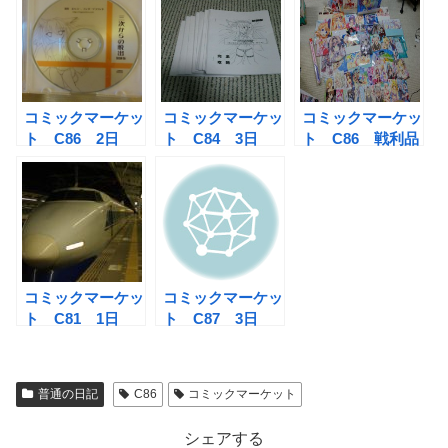
ンダーグラウンド
ながらに揺られて
みたび
コミックマーケッ
コミックマーケッ
コミックマーケッ
ト C86 2日
ト C84 3日
ト C86 戦利品
目 前日修羅場in
目 オハヨー、ア
まとめ
大井町
ンダーグラウンド
再び
コミックマーケッ
コミックマーケッ
ト C81 1日
ト C87 3日
目 サンライズ出
目 カルマなし
雲で行くコミケ旅
普通の日記
C86
コミックマーケット
シェアする