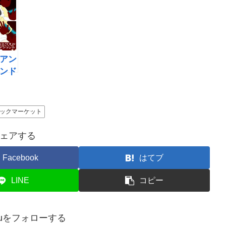
場in大井町
2時間
アン
ンド
と33
す！
ックマーケット
ェアする
Facebook
はてブ
LINE
コピー
houをフォローする