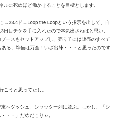
ネルに死ぬほど働かせることを目標とします。
3.4ド→Loop the Loopという指示を出して、自
は3日目チケを手に入れたので本気出さねばと思い、
のブースもセットアップし、売り子には販売のすべて
もある、準備は万全！いざ出陣・・・と思ったのです
り行こうと思ってたし。
で東へダッシュ。シャッター列に並ぶ。しかし、「シ
ん・・・」だめだこりゃ。