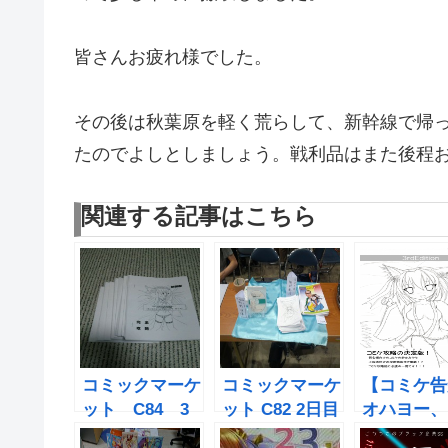
皆さんお疲れ様でした。
その後は秋葉原を軽く荒らして、新幹線で帰
たのでよしとしましょう。戦利品はまた後程
関連する記事はこちら
コミックマーケ
コミックマーケ
【コミケ告
ット C84 3
ット C82 2日目
オハヨー、
日目 オハヨ
オハヨー、アン
ダーグラウ