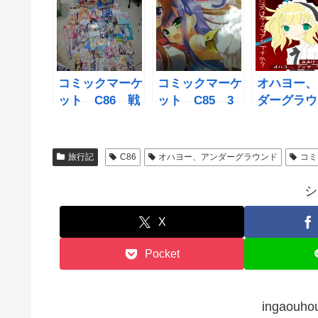
ー、アンダーグ
ダーグラウンド
in C86
ラウンド再び
コミックマーケ
コミックマーケ
オハヨー、
ット C86 戦
ット C85 3
ダーグラウ
利品まとめ
日目 すべてが
もみみけっ
艦これに染まっ
に参加しま
た日
旅行記
C86
オハヨー、アンダーグラウンド
コミ
シ
X
Pocket
ingaou