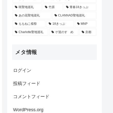
咲聖地巡礼
竹原
青春18きっぷ
あの花聖地巡礼
CLANNAD聖地巡礼
ももねこ様祭
18きっぷ
MNP
Charlotte聖地巡礼
ゲ道のすゝめ
京都
メタ情報
ログイン
投稿フィード
コメントフィード
WordPress.org