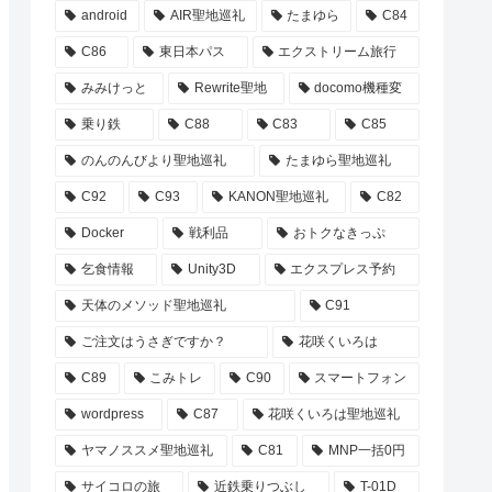
android
AIR聖地巡礼
たまゆら
C84
C86
東日本パス
エクストリーム旅行
みみけっと
Rewrite聖地
docomo機種変
乗り鉄
C88
C83
C85
のんのんびより聖地巡礼
たまゆら聖地巡礼
C92
C93
KANON聖地巡礼
C82
Docker
戦利品
おトクなきっぷ
乞食情報
Unity3D
エクスプレス予約
天体のメソッド聖地巡礼
C91
ご注文はうさぎですか？
花咲くいろは
C89
こみトレ
C90
スマートフォン
wordpress
C87
花咲くいろは聖地巡礼
ヤマノススメ聖地巡礼
C81
MNP一括0円
サイコロの旅
近鉄乗りつぶし
T-01D