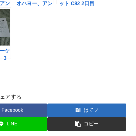
アン
オハヨー、アン
ット C82 2日目
ンド
ダーグラウンド
オハヨー、アン
in OTAKUサミ
ダーグラウンド
ット
ーケ
 3
ヨ
ーグ
び
ェアする
Facebook
はてブ
LINE
コピー