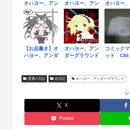
オハヨー、アン
オハヨー、アン
オハヨー、
ダーグラウンド
ダーグラウンド
ダーグラウ
in C84
in C86
in C88
【お品書き】オ
オハヨー、アン
コミックマ
ハヨー、アンダ
ダーグラウンド
ット C84
ーグラウンド
もみみけっと33
日目 オハ
in OTAKUサミ
に参加します！
ー、アンダ
ット
ラウンド再
普通の日記
絵日記
オハヨー、アンダーグラウンド
シ
X
Pocket