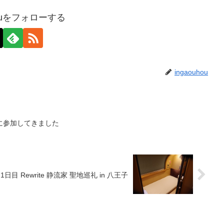
houをフォローする
ingaouhou
に参加してきました
日目 Rewrite 静流家 聖地巡礼 in 八王子