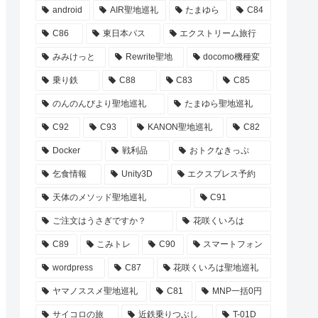
android
AIR聖地巡礼
たまゆら
C84
C86
東日本パス
エクストリーム旅行
みみけっと
Rewrite聖地
docomo機種変
乗り鉄
C88
C83
C85
のんのんびより聖地巡礼
たまゆら聖地巡礼
C92
C93
KANON聖地巡礼
C82
Docker
戦利品
おトクなきっぷ
乞食情報
Unity3D
エクスプレス予約
天体のメソッド聖地巡礼
C91
ご注文はうさぎですか？
花咲くいろは
C89
こみトレ
C90
スマートフォン
wordpress
C87
花咲くいろは聖地巡礼
ヤマノススメ聖地巡礼
C81
MNP一括0円
サイコロの旅
近鉄乗りつぶし
T-01D