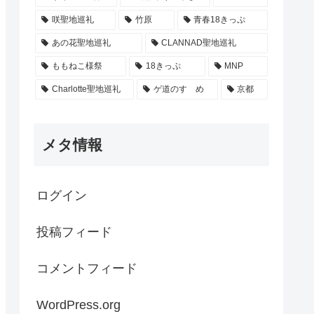
咲聖地巡礼
竹原
青春18きっぷ
あの花聖地巡礼
CLANNAD聖地巡礼
ももねこ様祭
18きっぷ
MNP
Charlotte聖地巡礼
ゲ道のすゝめ
京都
メタ情報
ログイン
投稿フィード
コメントフィード
WordPress.org