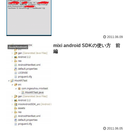
2011.06.09
mixi android SDKの使い方 前
Java(Android)
編
2011.06.05