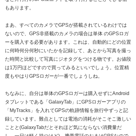
もあります。
まあ、すべてのカメラでGPSが搭載されているわけでは
ないので、GPS非搭載のカメラの場合は単体 のGPSロガ
ーを購入する必要があります。これは、自動的にどの位置
に何時何分何秒にいたかを記録して、あとから写真を撮っ
た時間と比較して写真にジオタグをつける物です。お値段
は1万円ほどですので買ってみるといいでしょう。位置精
度もやはりGPSロガーが一番でしょうしね。
ちなみに、自分は単体のGPSロガーは購入せずにAndroid
タブレットである「GalaxyTab」にGPSロガーアプリの
「MyTracks」を入れてGPSの軌跡情報を旅行中ずっと記
録しています。難点としては電池の消耗がそこそこ激しい
ことと(GalaxyTabだとそれほど気にならない消費量だ
し、一日は軽く持つけど)、携帯電話のおまけGPSなので