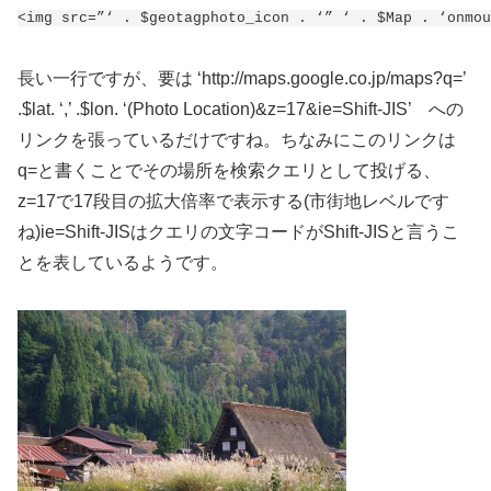
<img src=”‘ . $geotagphoto_icon . ‘” ‘ . $Map . ‘onmou
長い一行ですが、要は ‘http://maps.google.co.jp/maps?q=’
.$lat. ‘,’ .$lon. ‘(Photo Location)&z=17&ie=Shift-JIS’ への
リンクを張っているだけですね。ちなみにこのリンクは
q=と書くことでその場所を検索クエリとして投げる、
z=17で17段目の拡大倍率で表示する(市街地レベルです
ね)ie=Shift-JISはクエリの文字コードがShift-JISと言うこ
とを表しているようです。