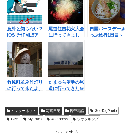
意外と知らない？
尾道住吉花火大会
四国バースデーき
iOSでHTML5ア
に行ってきまし
っぷ旅行1日目～
プリをネイティブ
た。
2日目
アプリっぽく全画
面表示するデモ、
初音もあるよ。
竹原町並み竹灯り
たまゆら聖地の尾
に行って来たよ、
道に行ってきた＠
なので。
たまゆらもあぐれ
っしぶ6話
インターネット
写真日記
携帯電話
GeoTagPhoto
GPS
MyTracs
wordpress
ジオタギング
シェアする