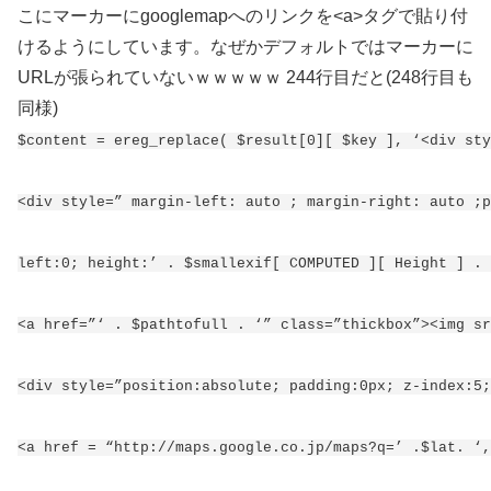
こにマーカーにgooglemapへのリンクを<a>タグで貼り付
けるようにしています。なぜかデフォルトではマーカーに
URLが張られていないｗｗｗｗｗ 244行目だと(248行目も
同様)
$content = ereg_replace( $result[0][ $key ], ‘<div sty
<div style=” margin-left: auto ; margin-right: auto ;p
left:0; height:’ . $smallexif[ COMPUTED ][ Height ] . 
<a href=”‘ . $pathtofull . ‘” class=”thickbox”><img sr
<div style=”position:absolute; padding:0px; z-index:5;
<a href = “http://maps.google.co.jp/maps?q=’ .$lat. ‘,