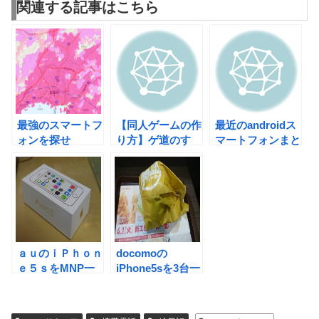
関連する記事はこちら
最強のスマートフ
【同人ゲームの作
最近のandroidス
ォンを探せ
り方】ゲ道のすゝ
マートフォンまと
2014 PART2.電
め part1
め。
波から見るオスス
メスマートフォン
ａｕのｉＰｈｏｎ
docomoの
ｅ５ｓをMNP一
iPhone5sを3台一
括４８００円で買
括ゼロ円9万CBで
ってきました
買ってきました