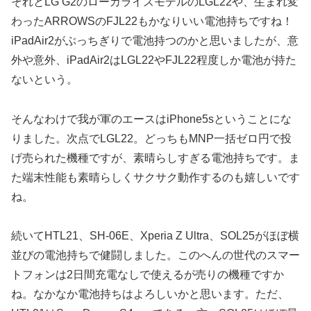
それとLG G2のローカライズモデルのLGL22や、生まれ変
わったARROWSのFJL22もかなりいい電池持ちですね！
iPadAir2がぶっちぎりで電池持つのかと思いましたが、意
外や意外、iPadAir2はLGL22やFJL22程度しか電池が持た
ないという。
そんなわけで我が軍のエースはiPhone5sということにな
りました。次点でLGL22。どっちもMNP一括ゼロ円で投
げ売られた機種ですが、素晴らしすぎる電池持ちです。ま
た端末性能も素晴らしくサクサク動作するのも嬉しいです
ね。
続いてHTL21、SH-06E、Xperia Z Ultra、SOL25がほぼ横
並びの電池持ちで健闘しました。このへんの世代のスマー
トフォンは2日間充電なしで使えるが売りの機種ですか
ね。なかなか電池持ちはよろしいかと思います。ただ、