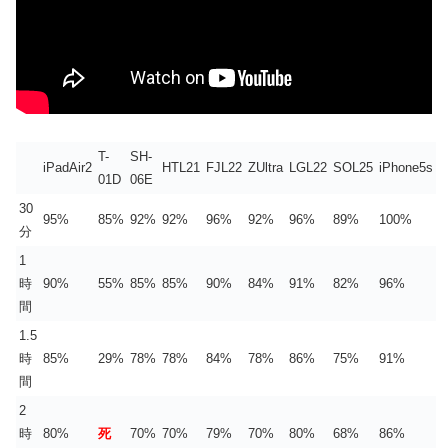
T-
SH-
iPadAir2
HTL21
FJL22
ZUltra
LGL22
SOL25
iPhone5s
01D
06E
30
95%
85%
92%
92%
96%
92%
96%
89%
100%
分
1
時
90%
55%
85%
85%
90%
84%
91%
82%
96%
間
1.5
時
85%
29%
78%
78%
84%
78%
86%
75%
91%
間
2
時
80%
死
70%
70%
79%
70%
80%
68%
86%