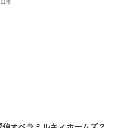
田市
町
。
探偵オペラミルキィホームズ？