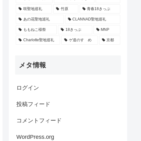
咲聖地巡礼
竹原
青春18きっぷ
あの花聖地巡礼
CLANNAD聖地巡礼
ももねこ様祭
18きっぷ
MNP
Charlotte聖地巡礼
ゲ道のすゝめ
京都
メタ情報
ログイン
投稿フィード
コメントフィード
WordPress.org