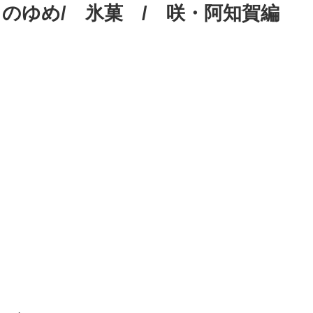
なほしのゆめ/ 氷菓 / 咲・阿知賀編