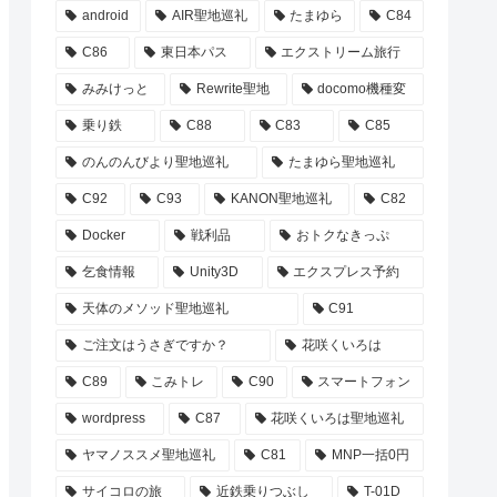
android
AIR聖地巡礼
たまゆら
C84
C86
東日本パス
エクストリーム旅行
みみけっと
Rewrite聖地
docomo機種変
乗り鉄
C88
C83
C85
のんのんびより聖地巡礼
たまゆら聖地巡礼
C92
C93
KANON聖地巡礼
C82
Docker
戦利品
おトクなきっぷ
乞食情報
Unity3D
エクスプレス予約
天体のメソッド聖地巡礼
C91
ご注文はうさぎですか？
花咲くいろは
C89
こみトレ
C90
スマートフォン
wordpress
C87
花咲くいろは聖地巡礼
ヤマノススメ聖地巡礼
C81
MNP一括0円
サイコロの旅
近鉄乗りつぶし
T-01D