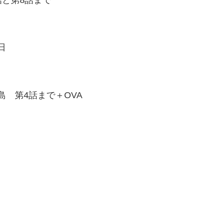
と第8話まで
の日
 第4話まで＋OVA